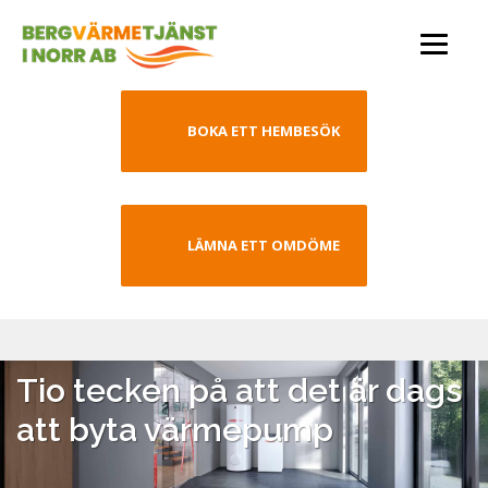
BOKA ETT HEMBESÖK
LÄMNA ETT OMDÖME
Tio tecken på att det är dags
att byta värmepump