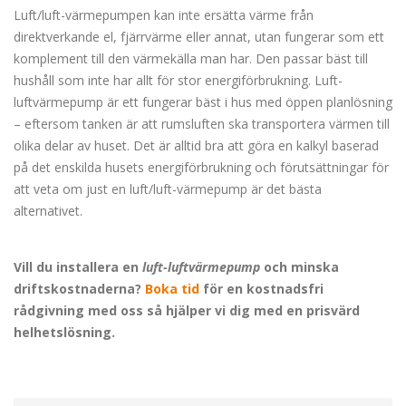
Luft/luft-värmepumpen kan inte ersätta värme från
direktverkande el, fjärrvärme eller annat, utan fungerar som ett
komplement till den värmekälla man har. Den passar bäst till
hushåll som inte har allt för stor energiförbrukning. Luft-
luftvärmepump är ett fungerar bäst i hus med öppen planlösning
– eftersom tanken är att rumsluften ska transportera värmen till
olika delar av huset. Det är alltid bra att göra en kalkyl baserad
på det enskilda husets energiförbrukning och förutsättningar för
att veta om just en luft/luft-värmepump är det bästa
alternativet.
Vill du installera en
luft-luftvärmepump
och minska
driftskostnaderna?
Boka tid
för en kostnadsfri
rådgivning med oss så hjälper vi dig med en prisvärd
helhetslösning.