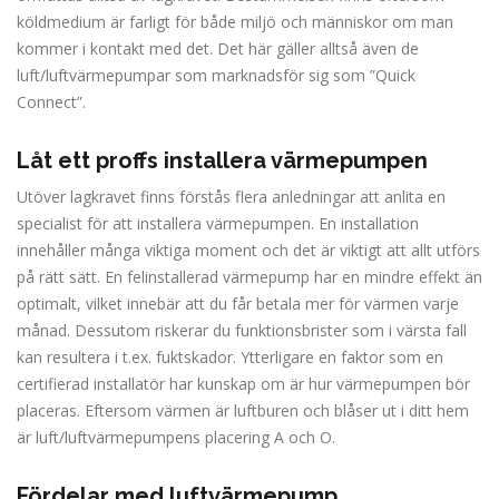
köldmedium är farligt för både miljö och människor om man
kommer i kontakt med det. Det här gäller alltså även de
luft/luftvärmepumpar som marknadsför sig som ”Quick
Connect”.
Låt ett proffs installera värmepumpen
Utöver lagkravet finns förstås flera anledningar att anlita en
specialist för att installera värmepumpen. En installation
innehåller många viktiga moment och det är viktigt att allt utförs
på rätt sätt. En felinstallerad värmepump har en mindre effekt än
optimalt, vilket innebär att du får betala mer för värmen varje
månad. Dessutom riskerar du funktionsbrister som i värsta fall
kan resultera i t.ex. fuktskador. Ytterligare en faktor som en
certifierad installatör har kunskap om är hur värmepumpen bör
placeras. Eftersom värmen är luftburen och blåser ut i ditt hem
är luft/luftvärmepumpens placering A och O.
Fördelar med luftvärmepump