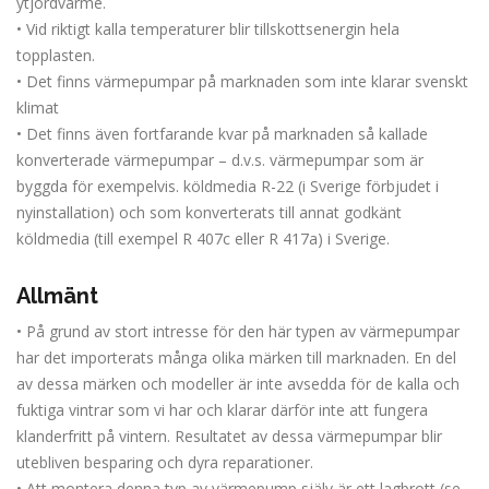
ytjordvärme.
• Vid riktigt kalla temperaturer blir tillskottsenergin hela
topplasten.
• Det finns värmepumpar på marknaden som inte klarar svenskt
klimat
• Det finns även fortfarande kvar på marknaden så kallade
konverterade värmepumpar – d.v.s. värmepumpar som är
byggda för exempelvis. köldmedia R-22 (i Sverige förbjudet i
nyinstallation) och som konverterats till annat godkänt
köldmedia (till exempel R 407c eller R 417a) i Sverige.
Allmänt
• På grund av stort intresse för den här typen av värmepumpar
har det importerats många olika märken till marknaden. En del
av dessa märken och modeller är inte avsedda för de kalla och
fuktiga vintrar som vi har och klarar därför inte att fungera
klanderfritt på vintern. Resultatet av dessa värmepumpar blir
utebliven besparing och dyra reparationer.
• Att montera denna typ av värmepump själv är ett lagbrott (se