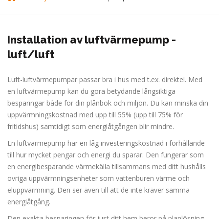
Installation av luftvärmepump -
luft/luft
Luft-luftvärmepumpar passar bra i hus med t.ex. direktel. Med
en luftvärmepump kan du göra betydande långsiktiga
besparingar både för din plånbok och miljön. Du kan minska din
uppvärmningskostnad med upp till 55% (upp till 75% för
fritidshus) samtidigt som energiåtgången blir mindre.
En luftvärmepump har en låg investeringskostnad i förhållande
till hur mycket pengar och energi du sparar. Den fungerar som
en energibesparande värmekälla tillsammans med ditt hushålls
övriga uppvärmningsenheter som vattenburen värme och
eluppvärmning. Den ser även till att de inte kräver samma
energiåtgång.
Den exakta besparingen för just ditt hem beror på planlösning