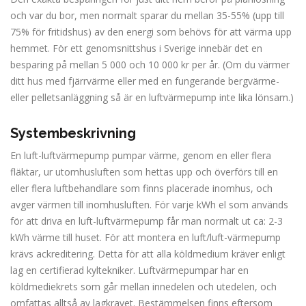
och var du bor, men normalt sparar du mellan 35-55% (upp till
75% för fritidshus) av den energi som behövs för att värma upp
hemmet. För ett genomsnittshus i Sverige innebär det en
besparing på mellan 5 000 och 10 000 kr per år. (Om du värmer
ditt hus med fjärrvärme eller med en fungerande bergvärme-
eller pelletsanläggning så är en luftvärmepump inte lika lönsam.)
Systembeskrivning
En luft-luftvärmepump pumpar värme, genom en eller flera
fläktar, ur utomhusluften som hettas upp och överförs till en
eller flera luftbehandlare som finns placerade inomhus, och
avger värmen till inomhusluften. För varje kWh el som används
för att driva en luft-luftvärmepump får man normalt ut ca: 2-3
kWh värme till huset. För att montera en luft/luft-värmepump
krävs ackreditering. Detta för att alla köldmedium kräver enligt
lag en certifierad kyltekniker. Luftvärmepumpar har en
köldmediekrets som går mellan innedelen och utedelen, och
omfattas alltså av lagkravet. Bestämmelsen finns eftersom