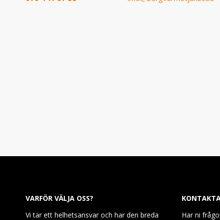
VARFÖR VÄLJA OSS?
KONTAKTA
Vi tar ett helhetsansvar och har den breda
Har ni frågo