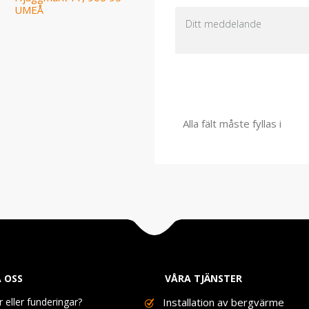
UMEÅ
Alla fält måste fyllas i
 OSS
VÅRA TJÄNSTER
r eller funderingar?
Installation av bergvärme