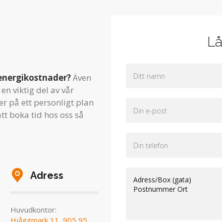
Lå
energikostnader?
Även
en viktig del av vår
r på ett personligt plan
tt boka tid hos oss så
Adress
Huvudkontor:
Hjåggmark 11, 905 95