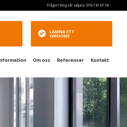
Frågor? Ring vår säljare: 076-141 67 58
LÄMNA ETT
OMDÖME
Information
Om oss
Referenser
Kontakt