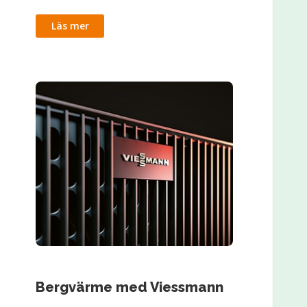
Läs mer
Bergvärme med Viessmann