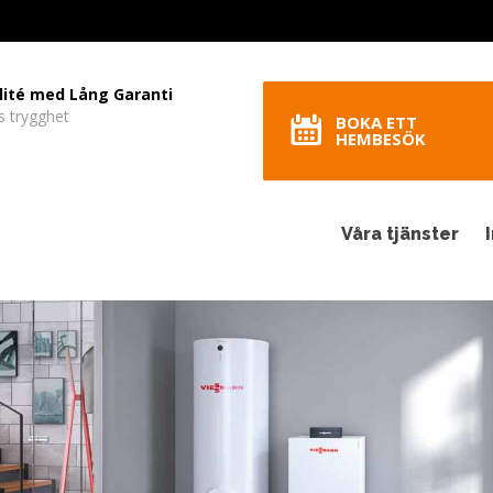
lité med Lång Garanti
s trygghet
BOKA ETT
HEMBESÖK
Våra tjänster