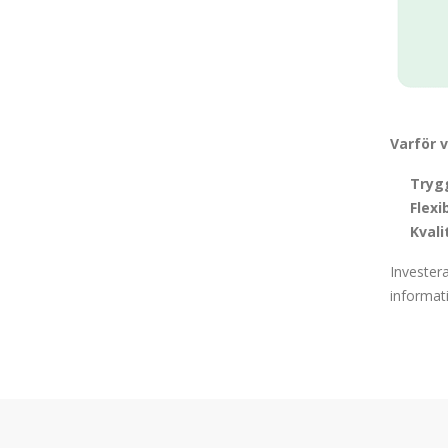
Varför v
Tryg
Flexib
Kvali
Investera
informati