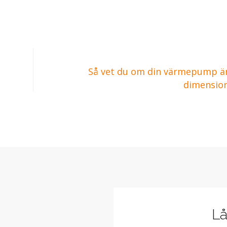
Så vet du om din värmepump är
dimensio
Lå