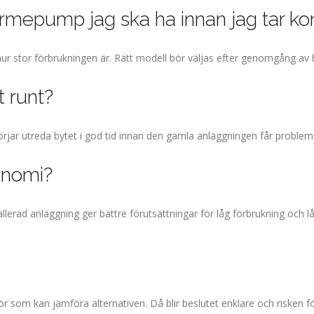
ärmepump jag ska ha innan jag tar ko
hur stor förbrukningen är. Rätt modell bör väljas efter genomgång av 
 runt?
börjar utreda bytet i god tid innan den gamla anläggningen får problem
konomi?
stallerad anläggning ger bättre förutsättningar för låg förbrukning och l
ör som kan jämföra alternativen. Då blir beslutet enklare och risken f