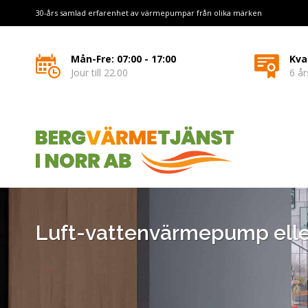
30-års samlad erfarenhet av värmepumpar från olika märken
Mån-Fre: 07:00 - 17:00
Kva
Jour till 22.00
6 år
Luft-vattenvärmepump ell