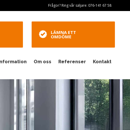
Frågor? Ring vår säljare: 076-141 67 58
LÄMNA ETT
OMDÖME
Information
Om oss
Referenser
Kontakt