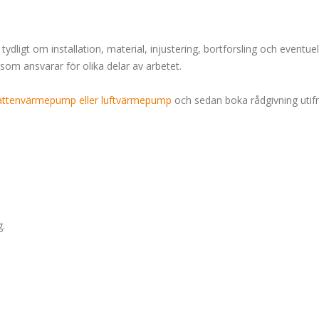
ligt om installation, material, injustering, bortforsling och eventuella
om ansvarar för olika delar av arbetet.
vattenvärmepump eller luftvärmepump
och sedan boka rådgivning utif
g.