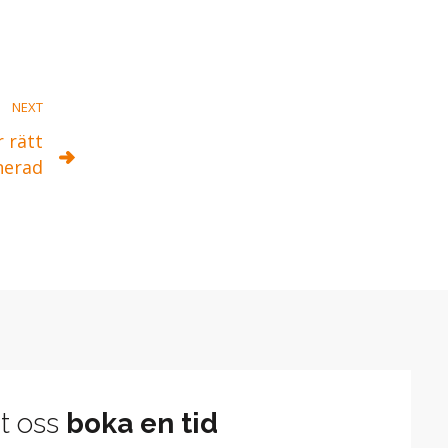
NEXT
 rätt
nerad
t oss
boka en tid