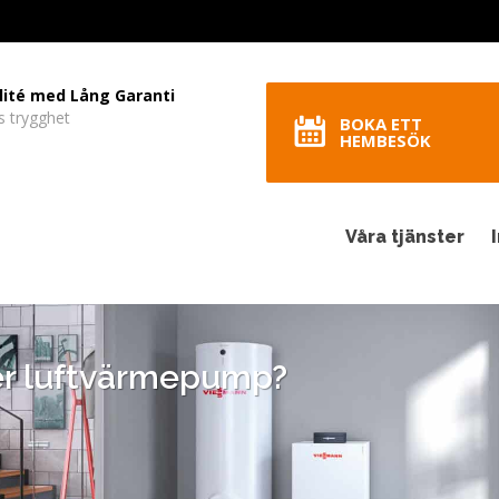
lité med Lång Garanti
s trygghet
BOKA ETT
HEMBESÖK
Våra tjänster
er luftvärmepump?