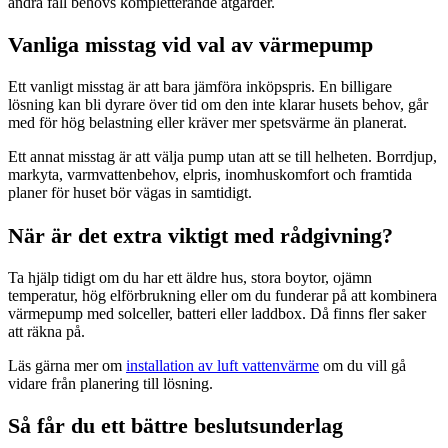
andra fall behövs kompletterande åtgärder.
Vanliga misstag vid val av värmepump
Ett vanligt misstag är att bara jämföra inköpspris. En billigare
lösning kan bli dyrare över tid om den inte klarar husets behov, går
med för hög belastning eller kräver mer spetsvärme än planerat.
Ett annat misstag är att välja pump utan att se till helheten. Borrdjup,
markyta, varmvattenbehov, elpris, inomhuskomfort och framtida
planer för huset bör vägas in samtidigt.
När är det extra viktigt med rådgivning?
Ta hjälp tidigt om du har ett äldre hus, stora boytor, ojämn
temperatur, hög elförbrukning eller om du funderar på att kombinera
värmepump med solceller, batteri eller laddbox. Då finns fler saker
att räkna på.
Läs gärna mer om
installation av luft vattenvärme
om du vill gå
vidare från planering till lösning.
Så får du ett bättre beslutsunderlag