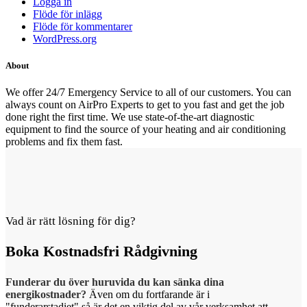
Logga in
Flöde för inlägg
Flöde för kommentarer
WordPress.org
About
We offer 24/7 Emergency Service to all of our customers. You can
always count on AirPro Experts to get to you fast and get the job
done right the first time. We use state-of-the-art diagnostic
equipment to find the source of your heating and air conditioning
problems and fix them fast.
Vad är rätt lösning för dig?
Boka
Kostnadsfri Rådgivning
Funderar du över huruvida du kan sänka dina
energikostnader?
Även om du fortfarande är i
"funderarstadiet" så är det en viktig del av vår verksamhet att