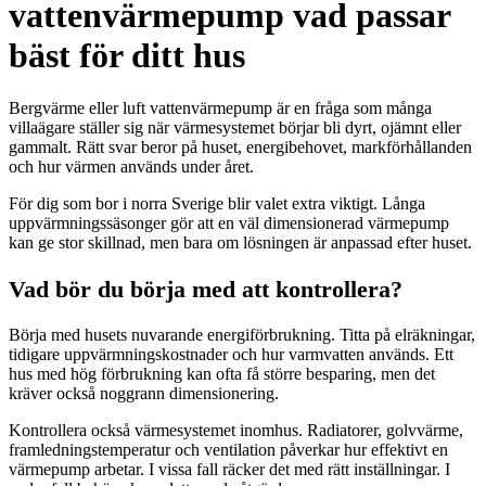
vattenvärmepump vad passar
bäst för ditt hus
Bergvärme eller luft vattenvärmepump är en fråga som många
villaägare ställer sig när värmesystemet börjar bli dyrt, ojämnt eller
gammalt. Rätt svar beror på huset, energibehovet, markförhållanden
och hur värmen används under året.
För dig som bor i norra Sverige blir valet extra viktigt. Långa
uppvärmningssäsonger gör att en väl dimensionerad värmepump
kan ge stor skillnad, men bara om lösningen är anpassad efter huset.
Vad bör du börja med att kontrollera?
Börja med husets nuvarande energiförbrukning. Titta på elräkningar,
tidigare uppvärmningskostnader och hur varmvatten används. Ett
hus med hög förbrukning kan ofta få större besparing, men det
kräver också noggrann dimensionering.
Kontrollera också värmesystemet inomhus. Radiatorer, golvvärme,
framledningstemperatur och ventilation påverkar hur effektivt en
värmepump arbetar. I vissa fall räcker det med rätt inställningar. I