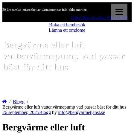
30-års samlad erfarenhet av värmepumpar från olika märken
Frågor? Ring vår säljare: 076-141 67 58
Boka ett hembesök
Lämna ett omdöme
Bergvärme eller luft
vattenvärmepump vad passar
bäst för ditt hus
Blogg
Bergvärme eller luft vattenvärmepump vad passar bäst för ditt hus
26 september, 2025
Blogg
by
info@bergvarmetjanst.se
Bergvärme eller luft