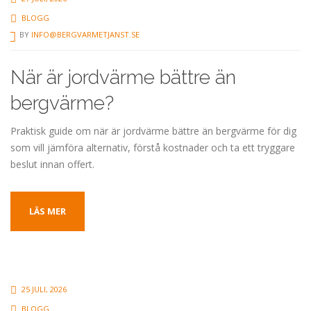
BLOGG
BY
INFO@BERGVARMETJANST.SE
När är jordvärme bättre än
bergvärme?
Praktisk guide om när är jordvärme bättre än bergvärme för dig
som vill jämföra alternativ, förstå kostnader och ta ett tryggare
beslut innan offert.
LÄS MER
25 JULI, 2026
BLOGG