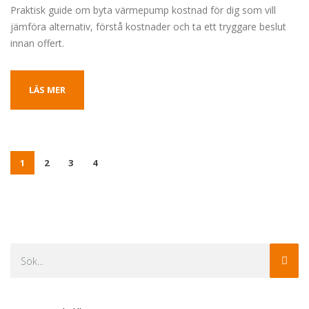
Praktisk guide om byta värmepump kostnad för dig som vill
jämföra alternativ, förstå kostnader och ta ett tryggare beslut
innan offert.
LÄS MER
1
2
3
4