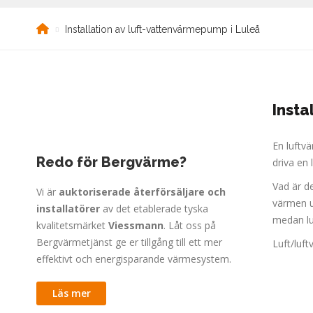
Installation av luft-vattenvärmepump i Luleå
Insta
En luftv
Redo för Bergvärme?
driva en 
Vad är d
Vi är
auktoriserade återförsäljare och
värmen u
installatörer
av det etablerade tyska
medan lu
kvalitetsmärket
Viessmann
. Låt oss på
Bergvärmetjänst ge er tillgång till ett mer
Luft/luf
effektivt och energisparande värmesystem.
Läs mer