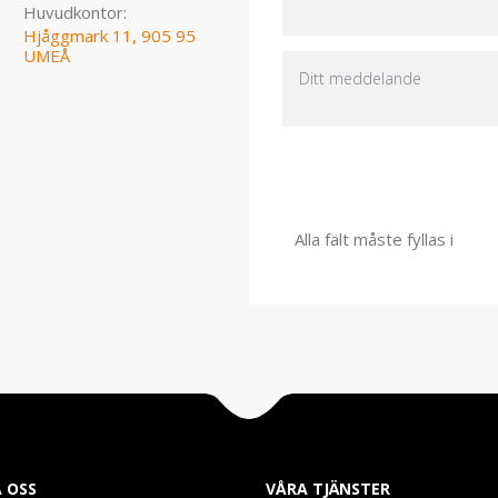
Huvudkontor:
Hjåggmark 11, 905 95
UMEÅ
Alla fält måste fyllas i
 OSS
VÅRA TJÄNSTER