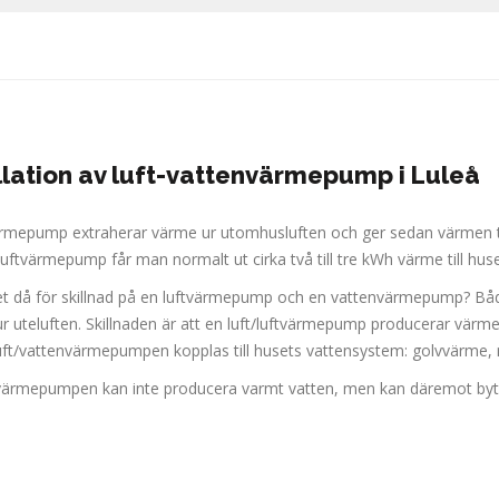
llation av luft-vattenvärmepump i Luleå
ärmepump extraherar värme ur utomhusluften och ger sedan värmen till
luftvärmepump får man normalt ut cirka två till tre kWh värme till huse
et då för skillnad på en luftvärmepump och en vattenvärmepump? Bå
r uteluften. Skillnaden är att en luft/luftvärmepump producerar värm
ft/vattenvärmepumpen kopplas till husets vattensystem: golvvärme, 
tvärmepumpen kan inte producera varmt vatten, men kan däremot byta 