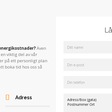
Lå
energikostnader?
Även
en viktig del av vår
r på ett personligt plan
tt boka tid hos oss så
Adress