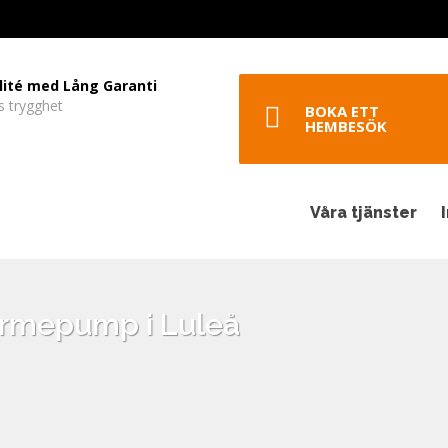
lité med Lång Garanti
s trygghet
BOKA ETT
HEMBESÖK
Våra tjänster
värmepump i Luleå