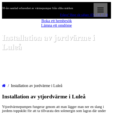
30-års samlad erfarenhet av värmepumpar från olika märken
Frågor? Ring vår säljare: 076-141 67 58
Boka ett hembesök
Lämna ett omdöme
Installation av jordvärme i
Luleå
Installation av jordvärme i Luleå
Installation av ytjordvärme i Luleå
Ytjordvärmepumpen fungerar genom att man lägger man ner en slang i
jordens toppskikt för att ta tillvarata den solenergin som lagras där under