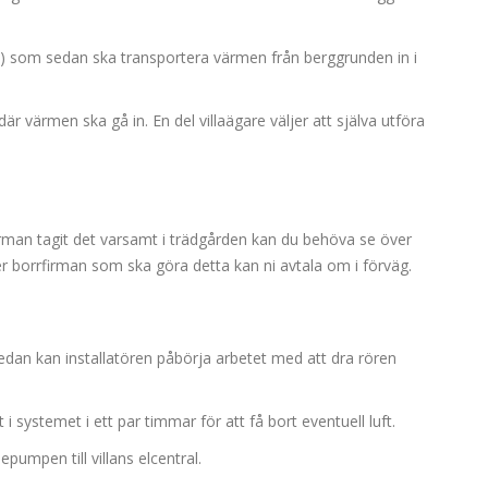
ka) som sedan ska transportera värmen från berggrunden in i
 värmen ska gå in. En del villaägare väljer att själva utföra
irman tagit det varsamt i trädgården kan du behöva se över
ler borrfirman som ska göra detta kan ni avtala om i förväg.
an kan installatören påbörja arbetet med att dra rören
 systemet i ett par timmar för att få bort eventuell luft.
umpen till villans elcentral.