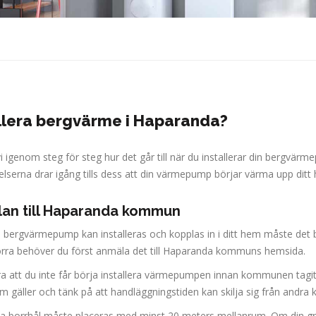
llera bergvärme i Haparanda?
vi igenom steg för steg hur det går till när du installerar din berg
lserna drar igång tills dess att din värmepump börjar värma upp ditt 
an till Haparanda kommun
n bergvärmepump kan installeras och kopplas in i ditt hem måste det 
rra behöver du först anmäla det till Haparanda kommuns hemsida.
a att du inte får börja installera värmepumpen innan kommunen tagit 
om gäller och tänk på att handläggningstiden kan skilja sig från andr
ika borrhål måste placeras med minst 20 meters mellanrum. Om din g