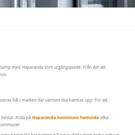
värmepump med Haparanda som utgångspunkt. Från det att
hus.
borras hål i marken där värmen ska hämtas upp. För att
beslut. Kolla på
Haparanda kommuns hemsida
vilka
a kommuner.
ranne borrat för bergvärme påverkar detta med andra ord var