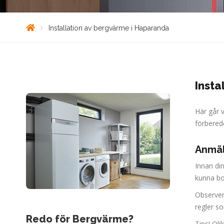
Installation av bergvärme i Haparanda
Insta
Här går 
förberede
Anmäl
Innan di
kunna bo
Observer
regler s
Redo för Bergvärme?
Tips! Ol