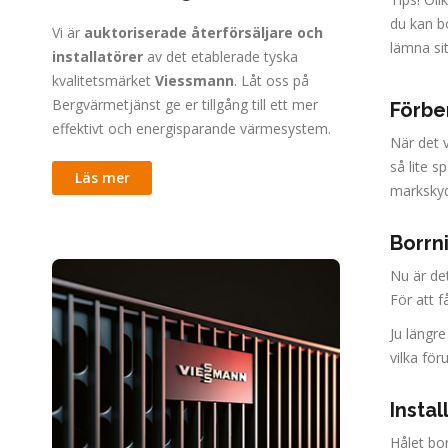
du kan bo
Vi är
auktoriserade återförsäljare och
lämna sit
installatörer
av det etablerade tyska
kvalitetsmärket
Viessmann
. Låt oss på
Bergvärmetjänst ge er tillgång till ett mer
Förbe
effektivt och energisparande värmesystem.
När det v
så lite s
Läs mer
markskyd
Borrn
Nu är det
För att 
Ju längre
vilka för
Insta
Hålet bo