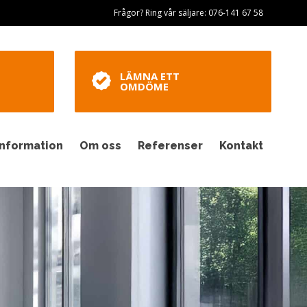
Frågor? Ring vår säljare: 076-141 67 58
LÄMNA ETT
OMDÖME
Information
Om oss
Referenser
Kontakt