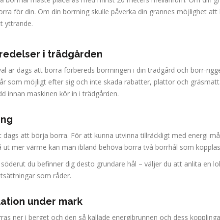
rra för din. Om din borrning skulle påverka din grannes möjlighet att
t yttrande.
redelser i trädgården
äl är dags att borra förbereds borrningen i din trädgård och borr-rig
pår som möjligt efter sig och inte skada rabatter, plattor och gräsmatt
d innan maskinen kör in i trädgården.
ing
 dags att börja borra. För att kunna utvinna tillräckligt med energi m
få ut mer värme kan man ibland behöva borra två borrhål som koppl
 söderut du befinner dig desto grundare hål – väljer du att anlita en l
utsättningar som råder.
llation under mark
rras ner i berget och den så kallade energibrunnen och dess kopplinga