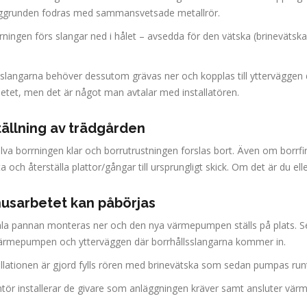
ggrunden fodras med sammansvetsade metallrör.
rrningen förs slangar ned i hålet – avsedda för den vätska (brineväts
slangarna behöver dessutom grävas ner och kopplas till ytterväggen där
betet, men det är något man avtalar med installatören.
tällning av trädgården
älva borrningen klar och borrutrustningen forslas bort. Även om borrf
 och återställa plattor/gångar till ursprungligt skick. Om det är du el
usarbetet kan påbörjas
a pannan monteras ner och den nya värmepumpen ställs på plats. Sed
ärmepumpen och ytterväggen där borrhållsslangarna kommer in.
llationen är gjord fylls rören med brinevätska som sedan pumpas runt i
ör installerar de givare som anläggningen kräver samt ansluter värmep