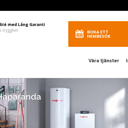
lité med Lång Garanti
s trygghet
BOKA ETT
HEMBESÖK
Våra tjänster
 Haparanda