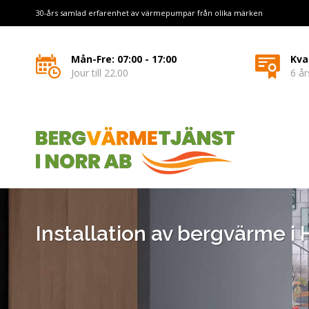
30-års samlad erfarenhet av värmepumpar från olika märken
Mån-Fre: 07:00 - 17:00
Kva
Jour till 22.00
6 år
Installation av bergvärme i