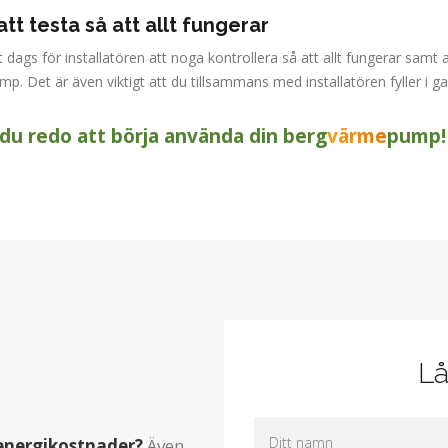
tt testa så att allt fungerar
 dags för installatören att noga kontrollera så att allt fungerar sam
. Det är även viktigt att du tillsammans med installatören fyller i g
du redo att börja använda din berg
värme
pump!
Lå
energikostnader?
Även