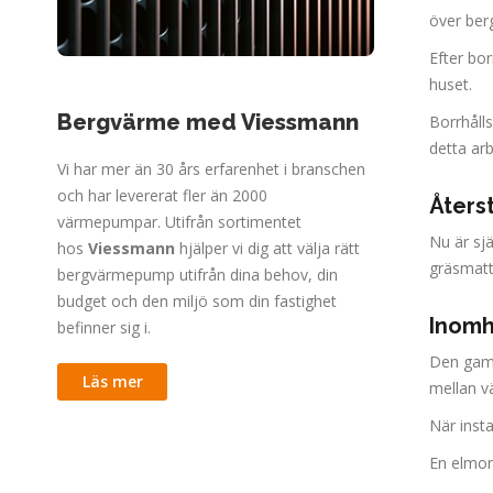
över ber
Efter bo
huset.
Bergvärme med Viessmann
Borrhålls
detta ar
Vi har mer än 30 års erfarenhet i branschen
och har levererat fler än 2000
Åters
värmepumpar. Utifrån sortimentet
Nu är sj
hos
Viessmann
hjälper vi dig att välja rätt
gräsmatta
bergvärmepump utifrån dina behov, din
budget och den miljö som din fastighet
Inomh
befinner sig i.
Den gaml
Läs mer
mellan v
När insta
En elmont