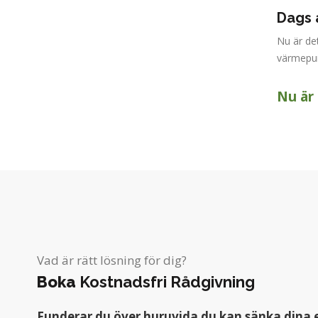
Dags a
Nu är det
värmepump
Nu är 
Vad är rätt lösning för dig?
Boka
Kostnadsfri Rådgivning
Funderar du över huruvida du kan sänka dina 